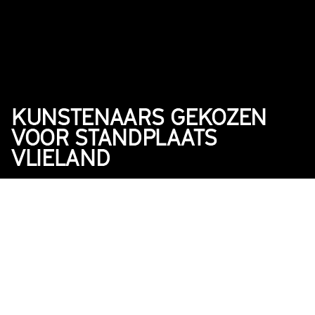
KUNSTENAARS GEKOZEN 
VOOR STANDPLAATS 
VLIELAND
2025
Nieuws
DATUM
10 feb 2025
Standplaats Vlieland
, een nieuw 
residentieprogramma, gaat officieel van 
start. Dit initiatief, opgezet door Into The 