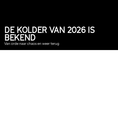
DE KOLDER VAN 2026 IS 
BEKEND
Van orde naar chaos en weer terug
2026
Aankondiging
DATUM
5 jun 2026
Ook dit jaar is er op Into The Great Wide Open 
weer een volledig programma voor de 
kleinste bezoekers. Samen met onder andere 
Jopie Kegel’s Sloopstation, De Bende van het 
Bos en Filosoofje de podcast toveren we De 
Pukkel om tot een magische fabriekswereld. 