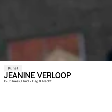
Kunst
JEANINE VERLOOP
In Stillness, Fluid - Dag & Nacht
In Stillness, Fluid
 omarmt de paradox van 
glas: een materiaal dat, zelfs in vaste 