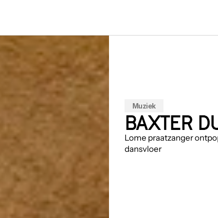
Muziek
BAXTER D
Lome praatzanger ontpopt
dansvloer