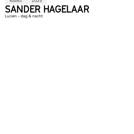
Kunst
2025
SANDER HAGELAAR
Lucien - dag & nacht
In 
Lucien
 komen water, elektriciteit en 
licht samen in een installatie die speelt 
met wat je denkt te begrijpen. Water 
transporteert beweging, licht onthult die 
beweging, elektriciteit pulseert 
ertussenin. Deze combinatie wekt de 
indruk van iets levends en ongrijpbaars - 
een ritme dat zich net buiten ons bereik 
afspeelt.
Sander Hagelaar is gefascineerd door 
perceptie: hoe wij de wereld waarnemen 
en hoe die waarneming verschuift 