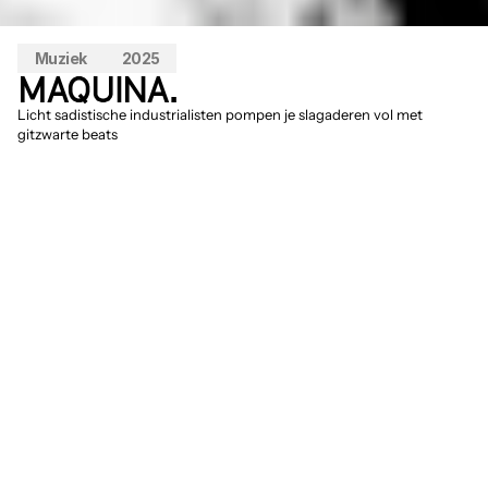
Muziek
2025
MAQUINA.
Licht sadistische industrialisten pompen je slagaderen vol met 
gitzwarte beats
Het is niet alleen de naam van het 
debuutalbum: MAQUINA. maakt beslist 
DIRTY TRACKS FOR CLUBBING. 
D.A.F. 
zou het 'Körpermusik'
noemen, Front 242 
'elektronische lichaamsmuziek'. Het 
Portugese woord zal vast te lieflijk zijn. 
Hoe dan ook trekt het drietal uit Lissabon 
met zijn gitzwarte kraut noise gallig aan je 
ingewanden. Waar het op het meest 
recente album, 
PRATA
, soms bijna naar 