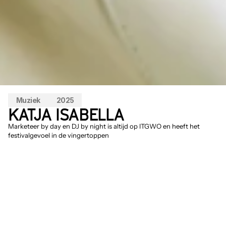
Muziek
2025
KATJA ISABELLA
Marketeer by day en DJ by night is altijd op ITGWO en heeft het 
festivalgevoel in de vingertoppen
De Beuk uit dj-duo Berg & Beuk kan ook 
als ze alleen achter de tafel staat een 
aardige dreun uitdelen. Katja Isabella heet 
ze in dat geval. Als alleenheerser is ze even 