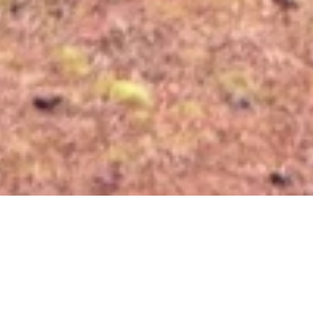
Er liggen 
in? 