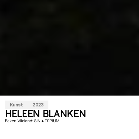
Kunst
2023
HELEEN BLANKEN
Baken Vlieland: SIN▲TθPIUM