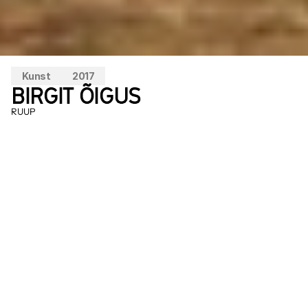
Kunst
2017
BIRGIT ÕIGUS
RUUP
In de verte zie je twee gigantische houten 
megafoons. Die is RUUP - 'ruuper' is Ests 
voor megafoon. RUUP biedt een plek om 
je voeten, maar ook je gedachten te laten 
rusten, als een open-audio-bibliotheek 
met slechts één boek - de natuur. 
De installatie heeft sinds Into The Great Wide Open 2016 een 
(semi-)permanente plaats gekregen op het eiland en is dus ook 
buiten het festival te beleven. Komende editie zal RUUP dienen 
als buitenbioscoop voor de film AAA (Mein Herz) van Katarina 