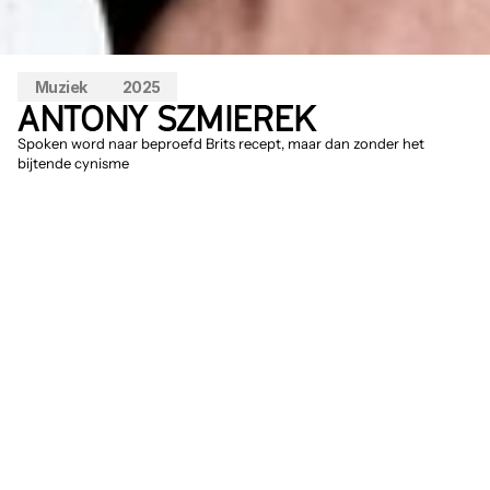
Muziek
2025
ANTONY SZMIEREK
Spoken word naar beproefd Brits recept, maar dan zonder het 
bijtende cynisme
De wereld van vandaag is doordrenkt van 
ironie, ziet ook Antony Szmierek – en hij 
vindt dat het best met een vleugje 
optimisme minder kan. Dus maakt de 
Engelsman er zijn missie van om in zijn 
muziek voorzichtig hoopvol te blijven. Zijn 
dictie verraadt de invloed van Arab Strap 
en vooral The Streets’ Mike Skinner; de 
montere housebeats – live gespeeld met 