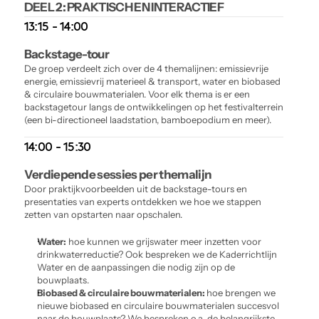
DEEL 2: PRAKTISCH EN INTERACTIEF
13:15 - 14:00
Backstage-tour
De groep verdeelt zich over de 4 themalijnen: emissievrije 
energie, emissievrij materieel & transport, water en biobased 
& circulaire bouwmaterialen. Voor elk thema is er een 
backstagetour langs de ontwikkelingen op het festivalterrein 
(een bi-directioneel laadstation, bamboepodium en meer).
14:00 - 15:30
Verdiepende sessies per themalijn
Door praktijkvoorbeelden uit de backstage-tours en 
presentaties van experts ontdekken we hoe we stappen 
zetten van opstarten naar opschalen.
Water:
 hoe kunnen we grijswater meer inzetten voor 
drinkwaterreductie? Ook bespreken we de Kaderrichtlijn 
Water en de aanpassingen die nodig zijn op de 
bouwplaats. 
Biobased & circulaire bouwmaterialen: 
hoe brengen we 
nieuwe biobased en circulaire bouwmaterialen succesvol 
naar de bouwplaats? We bespreken o.a. de belangrijkste 