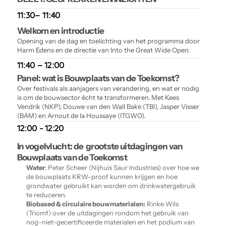
11:30– 11:40
Welkom en introductie 
Opening van de dag en toelichting van het programma door 
Harm Edens en de directie van Into the Great Wide Open.
11:40 – 12:00
Panel: wat is Bouwplaats van de Toekomst?
Over festivals als aanjagers van verandering, en wat er nodig 
is om de bouwsector écht te transformeren. Met Kees 
Vendrik (NKP), Douwe van den Wall Bake (TBI), Jasper Visser 
(BAM) en Arnout de la Houssaye (ITGWO).
12:00 - 12:20
In vogelvlucht: de  grootste uitdagingen van 
Bouwplaats van de Toekomst
Water
: Peter Scheer (Nijhuis Saur Industries) over hoe we 
de bouwplaats KRW-proof kunnen krijgen en hoe 
grondwater gebruikt kan worden om drinkwatergebruik 
te reduceren.
Biobased & circulaire bouwmaterialen:
 Rinke Wils 
(Triomf) over de uitdagingen rondom het gebruik van 
nog-niet-gecertificeerde materialen en het podium van 