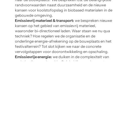
randvoorwaarden naast duurzaamheid en de nieuwe 
kansen voor koolstofopslag in biobased materialen in de 
gebouwde omgeving.
Emissievrij materieel & transport:
 we bespreken nieuwe 
kansen op het gebied van emissievrij materieel, 
waaronder bi-directioneel laden. Waar staan we nu qua 
techniek? Hoe regelen we de organisatie en de 
onderlinge energie-afrekening op de bouwplaats en het 
festivalterrein? Tot slot kijken we naar de concrete 
vervolgstappen voor doorontwikkeling en opschaling.
Emissievrije energie:
 we duiken in de complexiteit van 
emissievrije energie-grids. Ook bekijken we hoe meten, 
dasboards en slimme planningstools deze begrijpelijk en 
beheersbaar maken. De 80 energie-experts van de 32-
uurs hackathon presenteren hun meest relevante 
uitkomsten voor de energietransitie. Ook zoomen we in 
op de nieuw te publiceren NTA-richtlijnen voor gebruik 
van waterstof en hoe dit als blauwdruk dient om 
opschaling aan te jagen.
15:30 - 16:00
Route naar Sportveld - Club de Ville
16:00 - 16:20